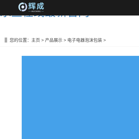
乐鱼在线最新官网
您的位置：
主页
>
产品展示
>
电子电器泡沫包装
>