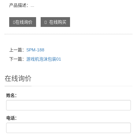
产品描述：...
在线询价
在线购买
上一篇：
SPM-188
下一篇：
游戏机泡沫包装01
在线询价
姓名：
电话：