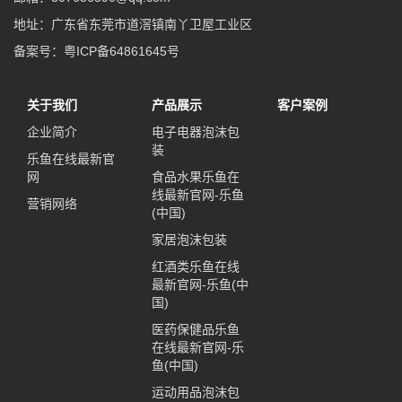
地址：广东省东莞市道滘镇南丫卫屋工业区
备案号：粤ICP备64861645号
关于我们
产品展示
客户案例
企业简介
电子电器泡沫包
装
乐鱼在线最新官
网
食品水果乐鱼在
线最新官网-乐鱼
营销网络
(中国)
家居泡沫包装
红酒类乐鱼在线
最新官网-乐鱼(中
国)
医药保健品乐鱼
在线最新官网-乐
鱼(中国)
运动用品泡沫包