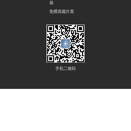
装
免模具裁片类
手机二维码