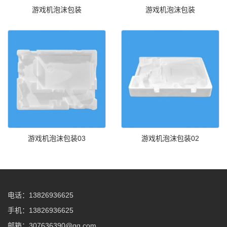
游戏机泡沫包装
游戏机泡沫包装
游戏机泡沫包装03
游戏机泡沫包装02
电话：13826936625
手机：13826936625
邮箱：307636390@qq.com