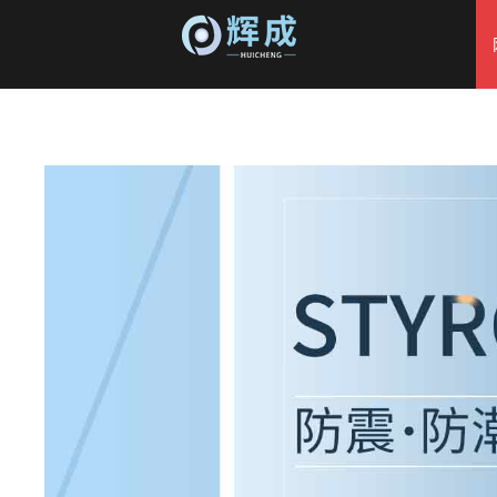
乐鱼在线最新官网