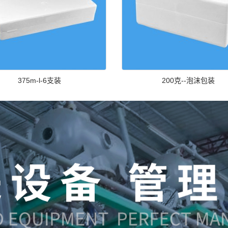
375m-l-6支装
200克--泡沫包装