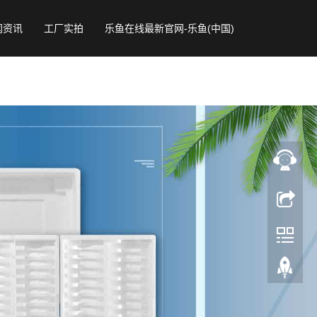
闻资讯
工厂实拍
乐鱼在线最新官网-乐鱼(中国)