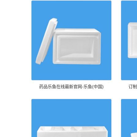
药品乐鱼在线最新官网-乐鱼(中国)
订制