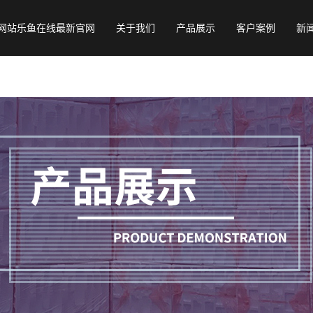
网站乐鱼在线最新官网
关于我们
产品展示
客户案例
新