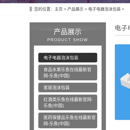
您的位置：
主页
>
产品展示
>
电子电器泡沫包装
>
电子
产品展示
PRODUCT SHOW
电子电器泡沫包装
食品水果乐鱼在线最新官
网-乐鱼(中国)
家居泡沫包装
红酒类乐鱼在线最新官网-
乐鱼(中国)
医药保健品乐鱼在线最新官
网-乐鱼(中国)