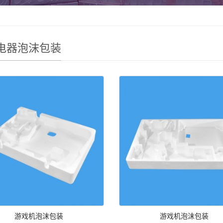
电器泡沫包装
游戏机泡沫包装
游戏机泡沫包装