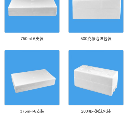
750ml-6支装
500克糖泡沫包装
375m-l-6支装
200克--泡沫包装