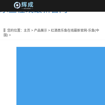
乐鱼在线最新官网
您的位置：
主页
>
产品展示
>
红酒类乐鱼在线最新官网-乐鱼(中
国)
>