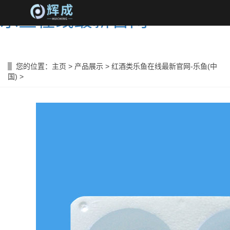
乐鱼在线最新官网
您的位置：
主页
>
产品展示
>
红酒类乐鱼在线最新官网-乐鱼(中
国)
>