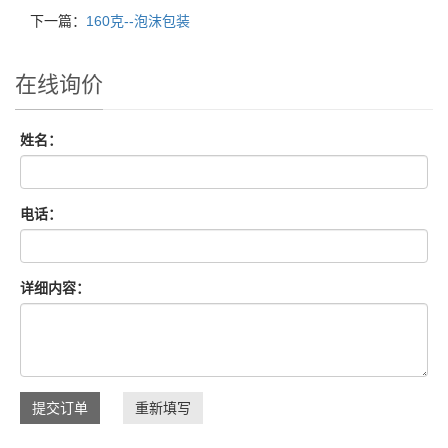
下一篇：
160克--泡沫包装
在线询价
姓名：
电话：
详细内容：
提交订单
重新填写