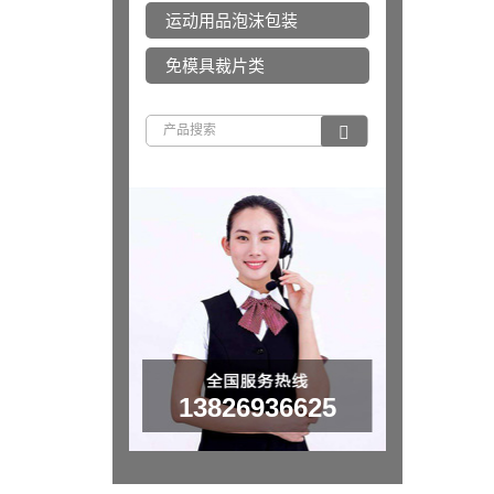
运动用品泡沫包装
免模具裁片类
13826936625