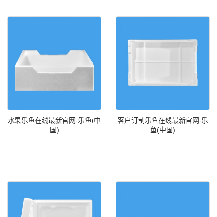
水果乐鱼在线最新官网-乐鱼(中
客户订制乐鱼在线最新官网-乐
国)
鱼(中国)