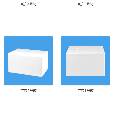
京东4号箱
京东3号箱
京东2号箱
京东1号箱