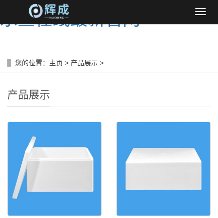
导
乐鱼在线最新官网
航
菜
单
您的位置：
主页
>
产品展示
>
产品展示