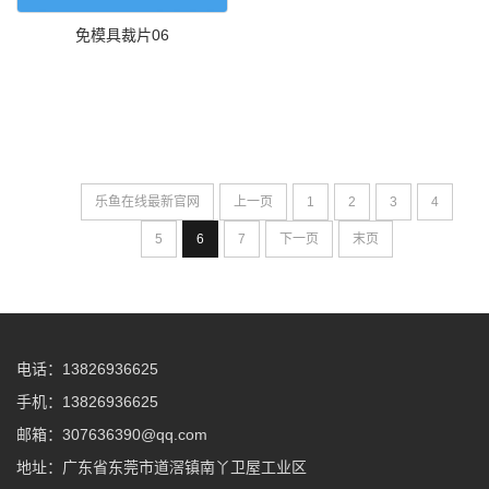
免模具裁片06
乐鱼在线最新官网
上一页
1
2
3
4
5
6
7
下一页
末页
电话：13826936625
手机：13826936625
邮箱：307636390@qq.com
地址：广东省东莞市道滘镇南丫卫屋工业区