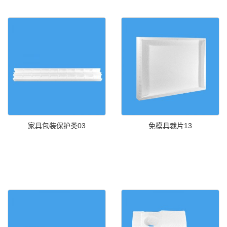
家具包装保护类03
免模具裁片13